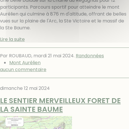
Une belle balade sur la chaine du Regagnas pour 12
participants. Parcours sportif pour atteindre le mont
Aurélien qui culmine à 876 m d'altitude, offrant de belles
vues sur la plaine de l'Arc, la Ste Victoire et le massif de
la Ste Baume.
Lire la suite
Par ROUBAUD,
mardi 21 mai 2024
.
Randonnées
Mont Aurélien
aucun commentaire
dimanche 12 mai 2024
LE SENTIER MERVEILLEUX FORET DE
LA SAINTE BAUME