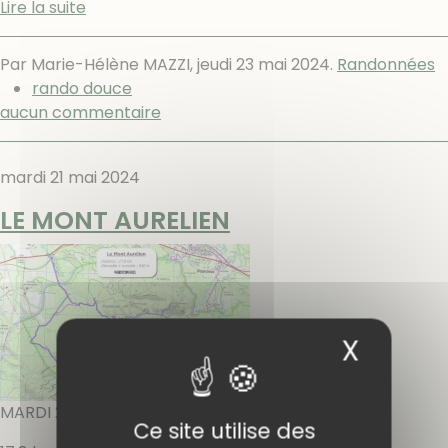
Lire la suite
Par Marie-Hélène MAZZI,
jeudi 23 mai 2024
.
Randonnées
rando douce
aucun commentaire
mardi 21 mai 2024
LE MONT AURELIEN
X
Masqu
MARDI 21 MAI 2024
Ce site utilise des