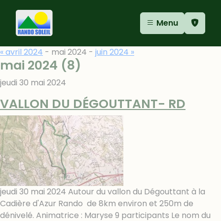
Aller au contenu
Aller au menu
Panneau de gestion des cookies
Menu
« avril 2024
- mai 2024 -
juin 2024 »
mai 2024
(8)
jeudi 30 mai 2024
VALLON DU DÉGOUTTANT- RD
jeudi 30 mai 2024 Autour du vallon du Dégouttant à la
Cadière d'Azur Rando de 8km environ et 250m de
dénivelé. Animatrice : Maryse 9 participants Le nom du