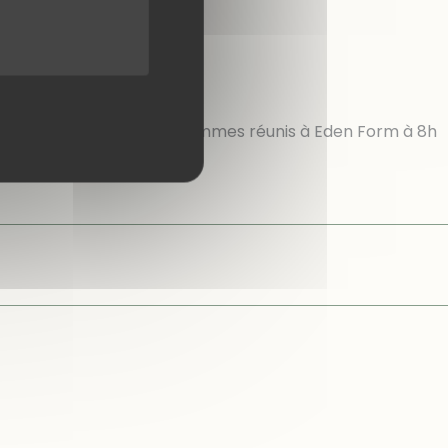
4° lorsque nous nous sommes réunis à Eden Form à 8h
de départ de la
[…]