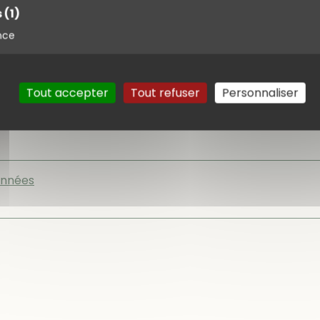
s
(1)
nce
Tout accepter
Tout refuser
Personnaliser
nivelé = 500 m Nbre de participants = 22 Il faisait 
nneuses et randonneurs. Arrivés à Garéoult au parking 
nnées