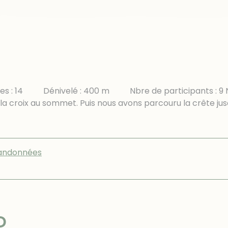
es : 14 Dénivelé : 400 m Nbre de participants : 9 No
t la croix au sommet. Puis nous avons parcouru la crête ju
andonnées
D