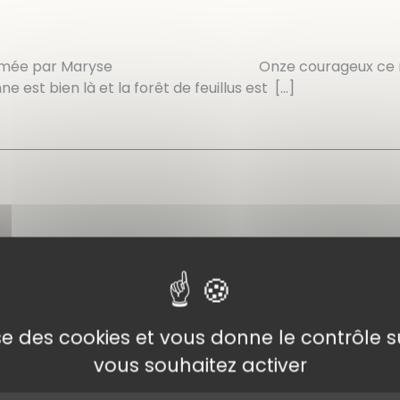
lé animée par Maryse Onze courageux ce matin. Il 
ien là et la forêt de feuillus est
[…]
lise des cookies et vous donne le contrôle 
vous souhaitez activer