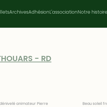
illets
Archives
Adhésion
L'association
Notre histoir
 THOUARS - RD
 de dénivelé animateur Pierre Beau soleil frais po