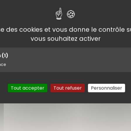
icipants. Animatrice : Marie-Hélène. Départ du parkin
oupe-vent, bonnet et gants. C'est pourtant le premier jou
lise des cookies et vous donne le contrôle 
vous souhaitez activer
s
(1)
nce
Tout accepter
Tout refuser
Personnaliser