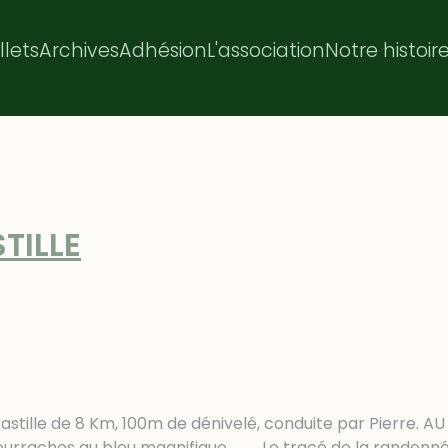
illets
Archives
Adhésion
L'association
Notre histoir
TILLE
astille de 8 Km, 100m de dénivelé, conduite par Pierre.
s bourraches au bleu magnifique. Le tracé de la randonné