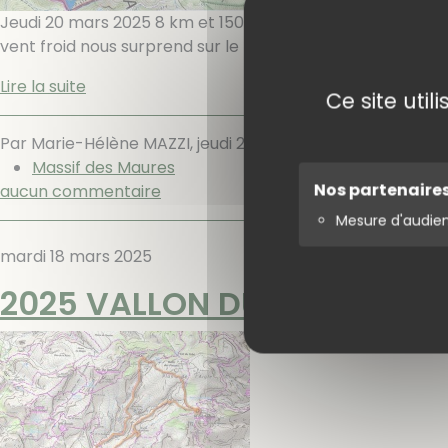
Jeudi 20 mars 2025 8 km et 150 m de dénivelé. 14 part
vent froid nous surprend sur le parking; Chacun enfile c
Lire la suite
Ce site uti
Par Marie-Hélène MAZZI,
jeudi 20 mars 2025
.
Randonnées
Massif des Maures
Nos partenaire
aucun commentaire
Mesure d'audie
mardi 18 mars 2025
2025 VALLON DU GARLABAN