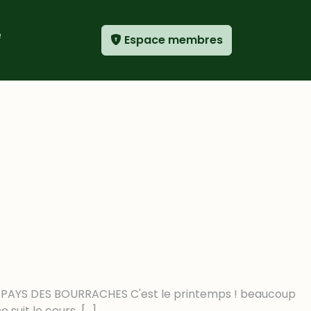
e
Espace membres
 AU PAYS DES BOURRACHES C'est le printemps ! beaucoup
e suit le cours
[…]