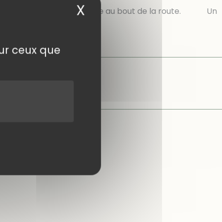
X
Masquer le bandea
g de La Chartreuse, à gauche au bout de la route. Un
r du
[…]
sur ceux que