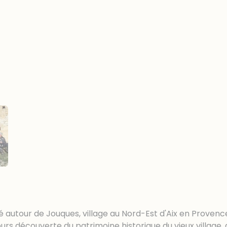
rié autour de Jouques, village au Nord-Est d'Aix en Proven
urs découverte du patrimoine historique du vieux village, 