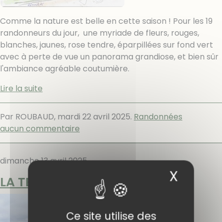
Comme la nature est belle en cette saison ! Pour les 19
randonneurs du jour, une myriade de fleurs, rouges,
blanches, jaunes, rose tendre, éparpillées sur fond vert
avec à perte de vue un panorama grandiose, et bien sûr
l'ambiance agréable coutumière.
Lire la suite
Par ROUBAUD,
mardi 22 avril 2025
.
Randonnées
aucun commentaire
dimanche 13 avril 2025
X
Masqu
LA TETE DE NIGE
Ce site utilise des