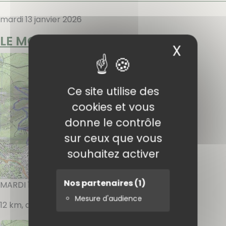
mardi 13 janvier 2026
LE MONT COUDON
X
Masqu
Ce site utilise des
cookies et vous
donne le contrôle
sur ceux que vous
souhaitez activer
Nos partenaires
(1)
MARDI 13 JANVIER 2026
Mesure d'audience
12 km, dénivelé : 480 : Animateur :
BRUNO M.