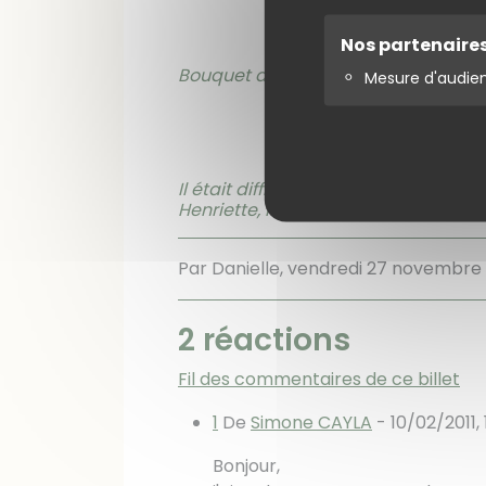
Nos partenaire
Bouquet de centranthe appelé Bou
Mesure d'audie
Il était difficile de choisir parmi le
Henriette, Pierre, Philippe, Thierry et
Par Danielle,
vendredi 27 novembre
2 réactions
Fil des commentaires de ce billet
1
De
Simone CAYLA
-
10/02/2011, 
Bonjour,