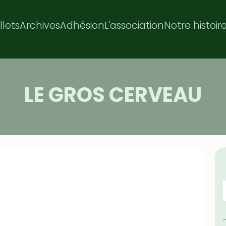
illets
Archives
Adhésion
L'association
Notre histoir
LE GROS CERVEAU