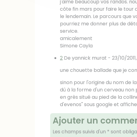
j'aime beaucoup vos randos. nous
côte fin mars pour faire le tour 
le lendemain. Le parcours que vo
pourriez me donner plus de détai
service.
amicalement
Simone Cayla
2
De yannick murat -
23/10/2011,
une chouette ballade que je con
sinon pour l'origine du nom de l
dû à la forme d'un cerveau non p
en grès situé au pied de la colli
d'evenos" sous google et affichez
Ajouter un commen
Les champs suivis d'un * sont obliga