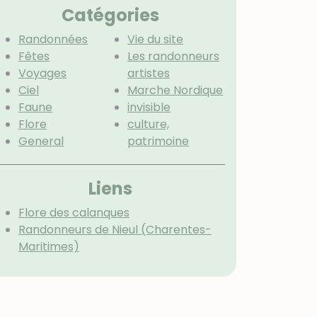
Catégories
Randonnées
Vie du site
Fêtes
Les randonneurs
Voyages
artistes
Ciel
Marche Nordique
Faune
invisible
Flore
culture,
General
patrimoine
Menu extra
Liens
Flore des calanques
Randonneurs de Nieul (Charentes-
Maritimes)