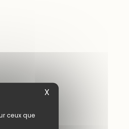
X
Masquer le bandea
sur ceux que