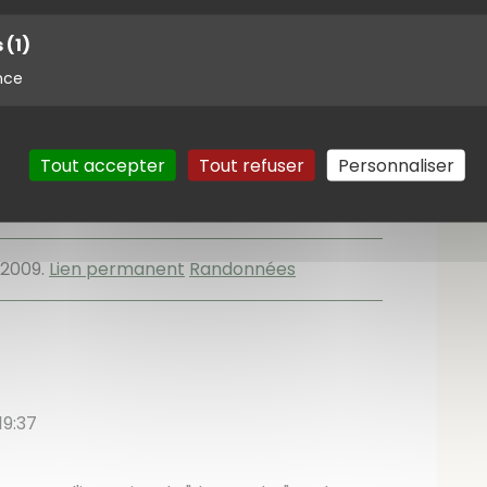
s
(1)
an-bacon dans la région du Beausset
nce
Tout accepter
Tout refuser
Personnaliser
s photos de Christine, Béatrice, Marie-Hélène,
 les miennes.
 2009
.
Lien permanent
Randonnées
19:37