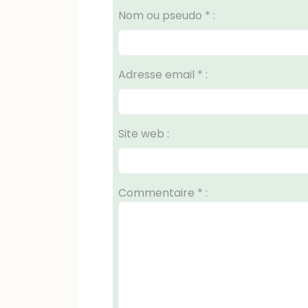
Nom ou pseudo
*
:
Adresse email
*
:
Site web :
Commentaire
*
: