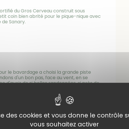
fortifié du Gros Cerveau construit sous
etit coin bien abrité pour le pique-nique avec
e de Sanary.
our le bavardage a choisi la grande piste
ndons d'un bon pas, face au vent, en se
e d'avoir de si belles randonnées, si près de
lise des cookies et vous donne le contrôle 
vous souhaitez activer