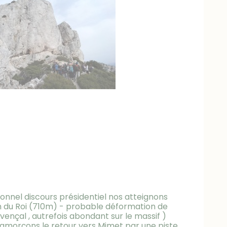
tionnel discours présidentiel nos atteignons
lon du Roi (710m) - probable déformation de
vençal , autrefois abondant sur le massif )
amorçons le retour vers Mimet par une piste