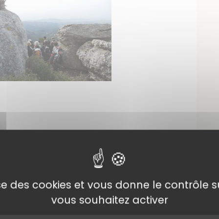
lise des cookies et vous donne le contrôle 
e sentier de crête assez tourmenté avec un
 de la Moure (des Maures) zone
vous souhaitez activer
canadairs et autres bombardiers d'eau.