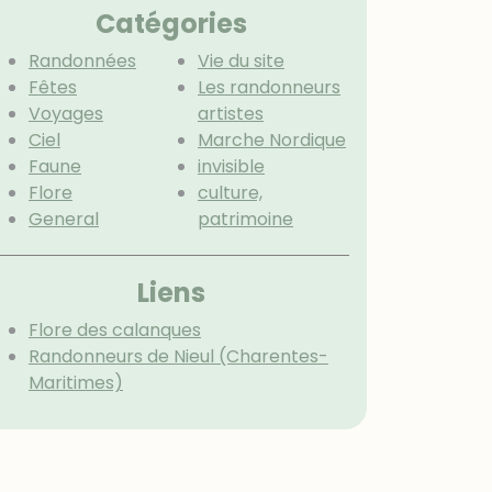
Catégories
Randonnées
Vie du site
Fêtes
Les randonneurs
Voyages
artistes
Ciel
Marche Nordique
Faune
invisible
Flore
culture,
General
patrimoine
Menu extra
Liens
Flore des calanques
Randonneurs de Nieul (Charentes-
Maritimes)