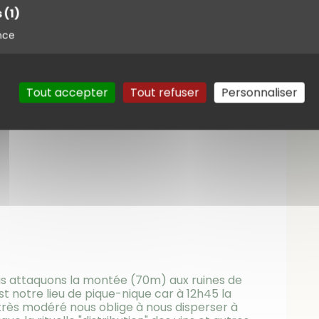
s
(1)
nce
Tout accepter
Tout refuser
Personnaliser
us attaquons la montée (70m) aux ruines de
st notre lieu de pique-nique car à 12h45 la
 très modéré nous oblige à nous disperser à