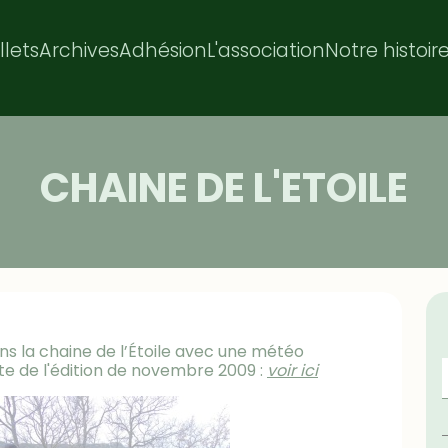
illets
Archives
Adhésion
L'association
Notre histoir
CHAINE DE L'ETOILE
ns la chaine de l’Étoile avec une météo
te de l'édition de novembre 2009 :
voir ici