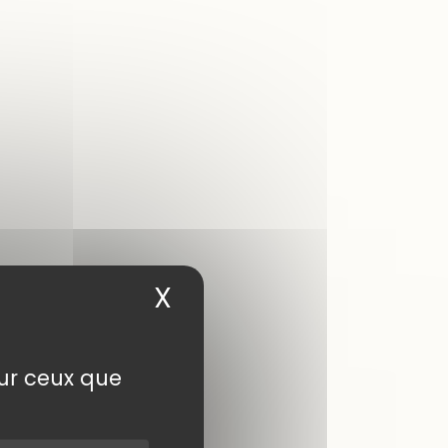
X
Masquer le bandea
sur ceux que