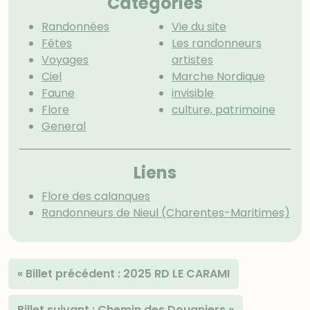
Catégories
Randonnées
Vie du site
Fêtes
Les randonneurs
Voyages
artistes
Ciel
Marche Nordique
Faune
invisible
Flore
culture, patrimoine
General
Menu extra
Liens
Flore des calanques
Randonneurs de Nieul (Charentes-Maritimes)
«
Billet précédent :
2025 RD LE CARAMI
Billet suivant :
Chemin des Douaniers
»