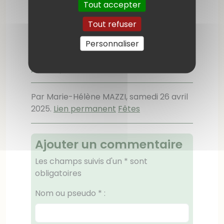
Tout accepter
Bravo à leur responsable Evelyne R. et
toutes les collaboratrices et
Tout refuser
collaborateurs; enfin une mention
particulière pour Patrice virtuose du
Personnaliser
nettoyage des sols.
Amitiés, Danielle "
Par Marie-Hélène MAZZI,
samedi 26 avril
2025
.
Lien permanent
Fêtes
Ajouter un commentaire
Les champs suivis d'un * sont
obligatoires
Nom ou pseudo
*
: