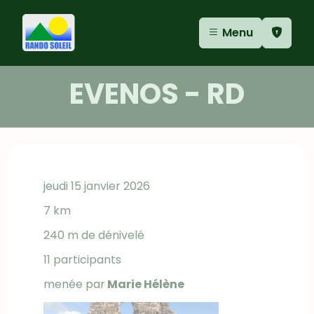
Aller au contenu
Aller au menu
Panneau de gestion des cookies
Menu
EVENOS - RD
jeudi 15 janvier 2026
7 km
240 m de dénivelé
11 participants
menée par
Marie Hélène