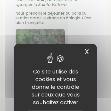
aperçoit la Sainte Victoire.
Nous prenons le déjeuner au bord du
sentier après le virage en épingle. C'est
bien tranquille.
X
Masqu
Ce site utilise des
cookies et vous
donne le contrôle
sur ceux que vous
souhaitez activer