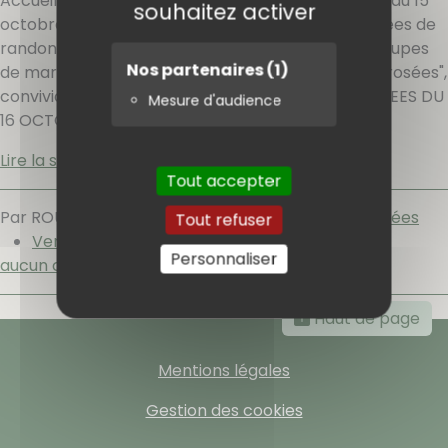
Accueil à l'hôtel L'ERMITAGE aux Salles sur Verdon du 15
souhaitez activer
octobre soir au 18 octobre 2019 matin. Deux journées de
randonnées organisées pour chacun des trois groupes
Nos partenaires
(1)
de marcheurs. SOIRÉES A L’HÔTEL : animées et "arrosées",
convivialité et détente assurées. LES RANDONNEES DU
Mesure d'audience
16 OCTOBRE
[…]
Lire la suite
Tout accepter
Par ROUBAUD,
vendredi 25 octobre 2019
.
Randonnées
Tout refuser
Verdon
Personnaliser
aucun commentaire
Haut de page
Mentions légales
Gestion des cookies