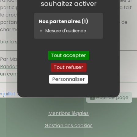
randonnées. 10,600 KM et 300 m de dénivelé pour les 31
souhaitez activer
participants et un peu plus pour une vingtaine qui a fait
le crochet pour admirer le hameau de Valcros. En
Nos partenaires
(1)
partant de Cuers, nous visitons la vieille ville pleine de
charme, guidés par Pierre.
[…]
Mesure d'audience
Lire la suite
Tout accepter
Par Marie-Hélène MAZZI,
mardi 13 septembre 2011
.
Randonnées
Tout refuser
un commentaire
Personnaliser
« juillet 2011
- septembre 2011 -
octobre 2011 »
Haut de page
Mentions légales
Gestion des cookies