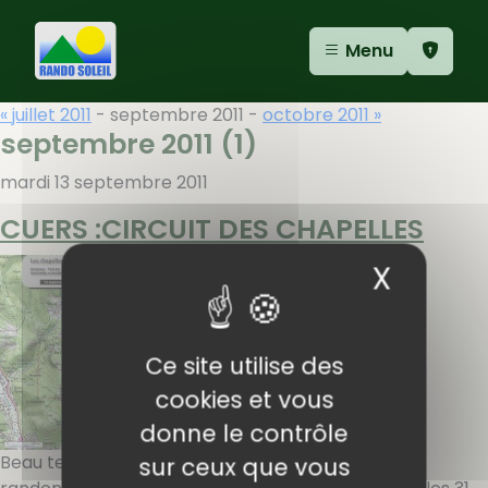
Aller au contenu
Aller au menu
Panneau de gestion des cookies
Menu
« juillet 2011
- septembre 2011 -
octobre 2011 »
septembre 2011
(1)
mardi 13 septembre 2011
CUERS :CIRCUIT DES CHAPELLES
X
Masqu
Ce site utilise des
cookies et vous
donne le contrôle
Beau temps très chaud pour la reprise de nos
sur ceux que vous