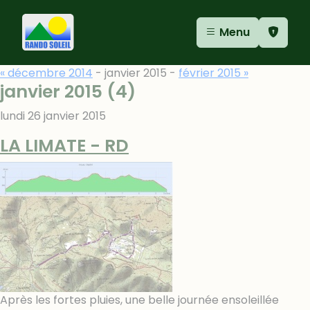
Aller au contenu
Aller au menu
Panneau de gestion des cookies
Menu
« décembre 2014
- janvier 2015 -
février 2015 »
janvier 2015
(4)
lundi 26 janvier 2015
LA LIMATE - RD
Après les fortes pluies, une belle journée ensoleillée