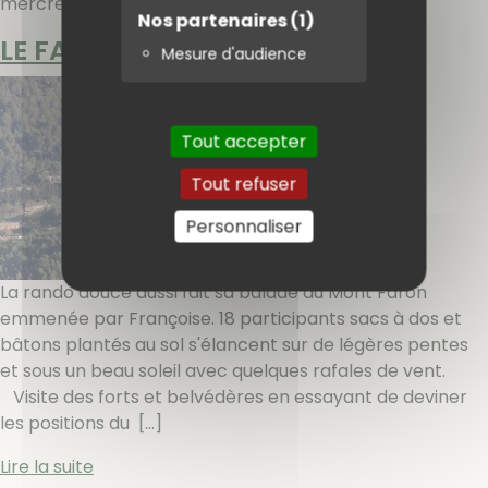
mercredi 14 janvier 2015
Nos partenaires
(1)
LE FARON -RD
Mesure d'audience
Tout accepter
Tout refuser
Personnaliser
La rando douce aussi fait sa balade au Mont Faron
emmenée par Françoise. 18 participants sacs à dos et
bâtons plantés au sol s'élancent sur de légères pentes
et sous un beau soleil avec quelques rafales de vent.
Visite des forts et belvédères en essayant de deviner
les positions du
[…]
Lire la suite