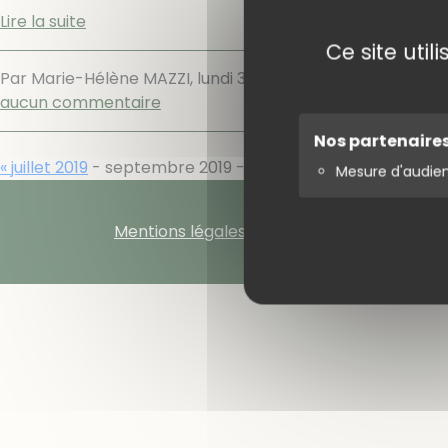
Lire la suite
Ce site uti
Par Marie-Hélène MAZZI,
lundi 30 septembre 2019
.
Rando
aucun commentaire
Nos partenaire
« juillet 2019
- septembre 2019 -
octobre 2019 »
Mesure d'audie
Mentions légales
Gestion des cookie