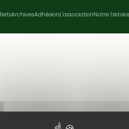
illets
Archives
Adhésion
L'association
Notre histoir
e dénivelé. Hervé mène le groupe pour cette première ran
 vrai rentrée. Un beau soleil et encore de la chaleur dans l