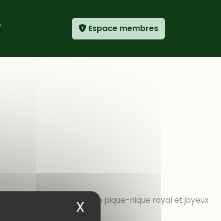
e
Espace membres
do de la saison. Après un pique-nique royal et joyeux
X
Masquer le bandea
e Var, mais les
[…]