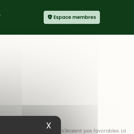
e
Espace membres
X
Masquer le bandea
reprise mardi, les cieux n'étaient pas favorables. La