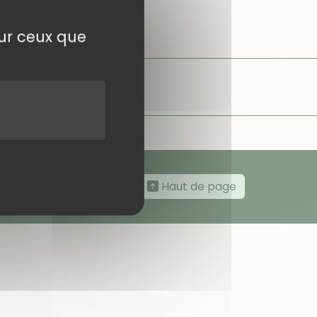
parking de
[…]
sur ceux que
Haut de page