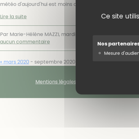
météo d'aujourd'hui est moins capricieuse pour cette ran
Ce site uti
Lire la suite
Par Marie-Hélène MAZZI,
mardi 29 septembre 2020
.
aucun commentaire
Nos partenaire
Mesure d'audie
« mars 2020
- septembre 2020 -
octobre 2020 »
Mentions légales
Gestion des cookie