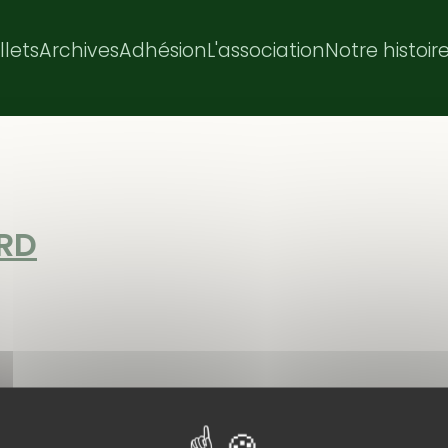
illets
Archives
Adhésion
L'association
Notre histoir
 RD
50 m de dénivelé. 17 participants. Nous avons manqué la 