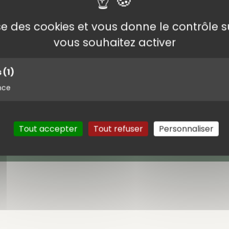
donnée de reprise pour le groupe du jeudi. Au départ du 
lise des cookies et vous donne le contrôle 
vous souhaitez activer
s
(1)
nce
Tout accepter
Tout refuser
Personnaliser
s