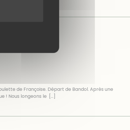
houlette de Françoise. Départ de Bandol. Après une
ue ! Nous longeons le
[…]