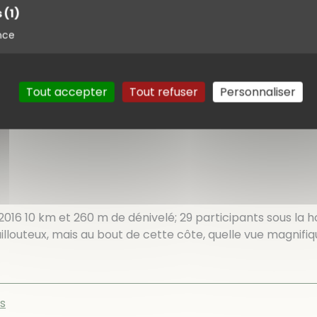
s
(1)
nce
Tout accepter
Tout refuser
Personnaliser
2016 10 km et 260 m de dénivelé; 29 participants sous la 
llouteux, mais au bout de cette côte, quelle vue magnifiq
s