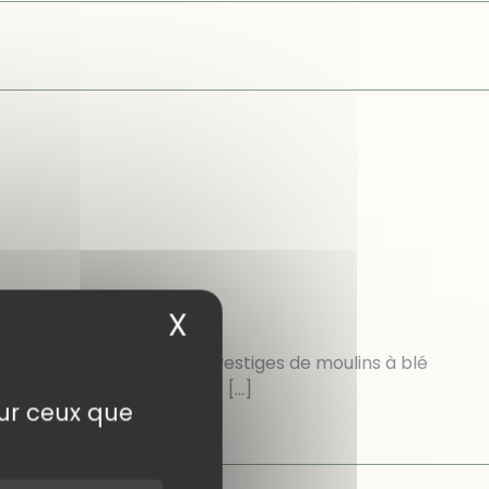
X
Masquer le bandea
e découvrir de nombreux vestiges de moulins à blé
ssages où nous devons nous
[…]
sur ceux que