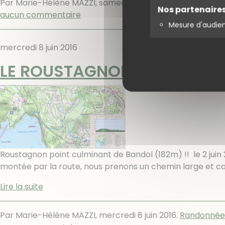
Par Marie-Hélène MAZZI,
samedi 11 juin 2016
.
Randonnées
Nos partenaire
aucun commentaire
Mesure d'audie
mercredi 8 juin 2016
LE ROUSTAGNON - RD
Roustagnon point culminant de Bandol (182m) !! le 2 juin 
montée par la route, nous prenons un chemin large et cai
Lire la suite
Par Marie-Hélène MAZZI,
mercredi 8 juin 2016
.
Randonnée