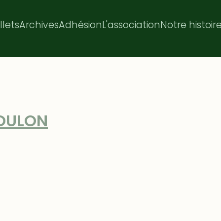
illets
Archives
Adhésion
L'association
Notre histoir
TOULON