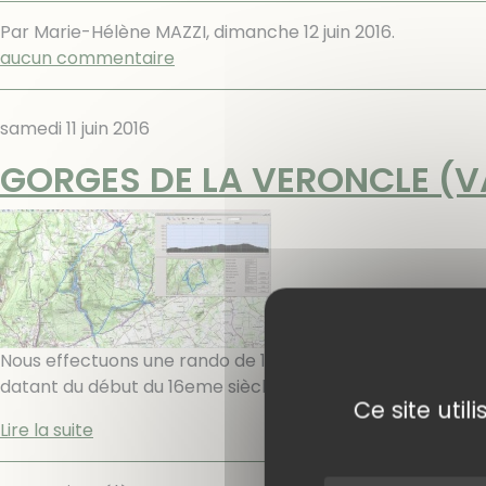
Par Marie-Hélène MAZZI,
dimanche 12 juin 2016
.
aucun commentaire
samedi 11 juin 2016
GORGES DE LA VERONCLE (
Nous effectuons une rando de 15 kms en boucle avec une 
datant du début du 16eme siècle... Cette rando ne présen
Ce site uti
Lire la suite