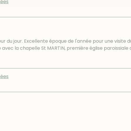
ées
eur du jour. Excellente époque de l'année pour une visit
te avec la chapelle St MARTIN, première église paroissial
ées