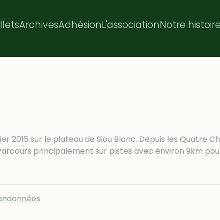
illets
Archives
Adhésion
L'association
Notre histoir
ier 2015 sur le plateau de Siou Blanc. Depuis les Quatre C
) Parcours principalement sur pistes avec environ 9km po
andonnées