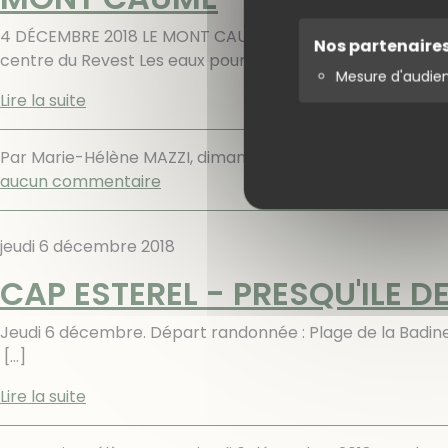
4 DÉCEMBRE 2018 LE MONT CAUME 14 km, 600 m de dénivelé
Nos partenaire
centre du Revest Les eaux pour entreprendre « l’ascensi
Mesure d'audie
Lire la suite
Par Marie-Hélène MAZZI,
dimanche 9 décembre 2018
.
Ra
aucun commentaire
jeudi 6 décembre 2018
CAP ESTEREL - PRESQU'ILE D
Jeudi 6 décembre. Départ randonnée : Plage de 
[…]
Lire la suite