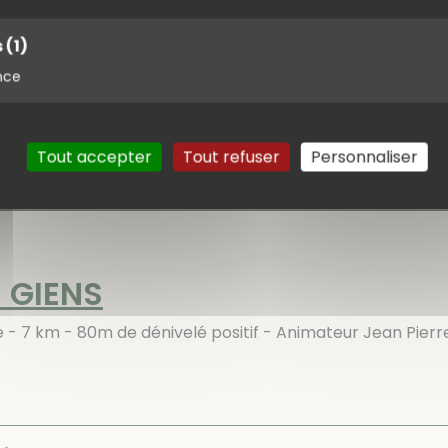
, 5 heures de marche. Une boucle au départ du Revest. 
s
(1)
on » vers le Mont Caume sous la conduite de Gérard. Le c
nce
Tout accepter
Tout refuser
Personnaliser
ndonnées
E GIENS
la Badine - 7 km - 80m de dénivelé positif - An