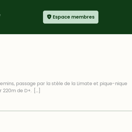
e
Espace membres
hemins, passage par la stèle de la Limate et pique-nique
ur 220m de D+.
[…]