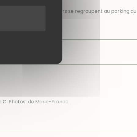
A 9 heures, 22 randonneurs se regroupent au parking du
iel bleu sillonné
[…]
imateur Jean Pierre C. Photos de Marie-France.