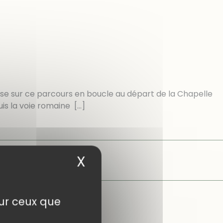
e sur ce parcours en boucle au départ de la Chapelle
is la voie romaine
[…]
X
Masquer le bandea
sur ceux que