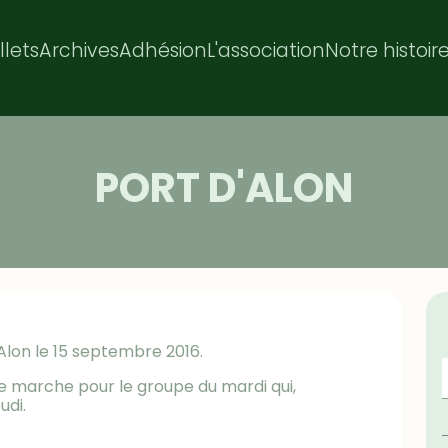
illets
Archives
Adhésion
L'association
Notre histoir
PORT D'ALON
Alon le 15 septembre 2016.
de marche pour le groupe du mardi qui,
udi.