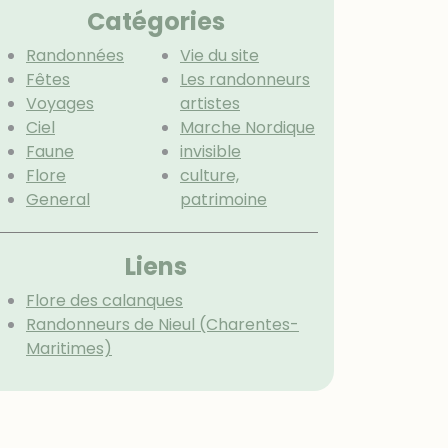
Catégories
Randonnées
Vie du site
Fêtes
Les randonneurs
Voyages
artistes
Ciel
Marche Nordique
Faune
invisible
Flore
culture,
General
patrimoine
Menu extra
Liens
Flore des calanques
Randonneurs de Nieul (Charentes-
Maritimes)