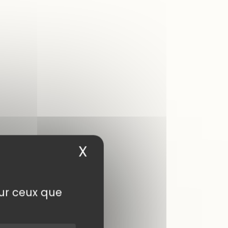
X
Masquer le bandea
sur ceux que