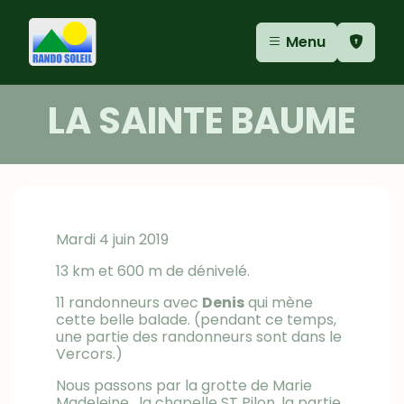
Aller au contenu
Aller au menu
Panneau de gestion des cookies
Menu
LA SAINTE BAUME
Mardi 4 juin 2019
13 km et 600 m de dénivelé.
11 randonneurs avec
Denis
qui mène
cette belle balade. (pendant ce temps,
une partie des randonneurs sont dans le
Vercors.)
Nous passons par la grotte de Marie
Madeleine , la chapelle ST Pilon, la partie