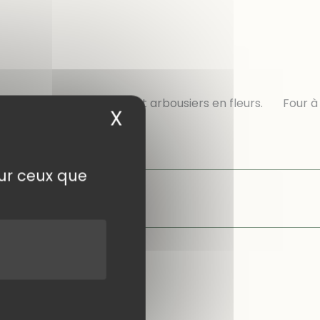
 sont bordés de bruyères et arbousiers en fleurs. Four à
X
Masquer le bandea
sur ceux que