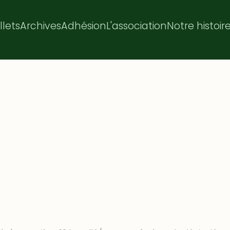
illets
Archives
Adhésion
L'association
Notre histoir