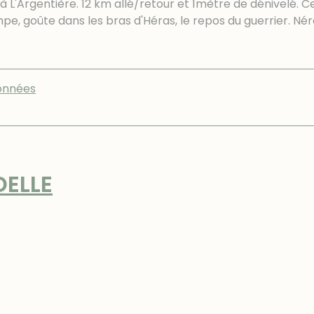
 L'Argentière. 12 km allé/retour et 1mètre de dénivelé. C
mpe, goûte dans les bras d'Héras, le repos du guerrier. Né
onnées
DELLE