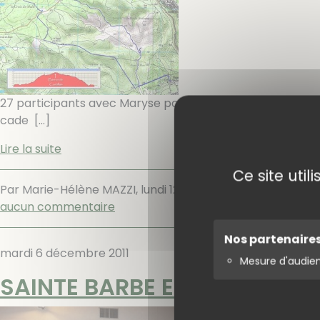
27 participants avec Maryse pour guide. Départ de la ch
cade
[…]
Lire la suite
Ce site uti
Par Marie-Hélène MAZZI,
lundi 12 décembre 2011
.
Randonn
aucun commentaire
Nos partenaire
mardi 6 décembre 2011
Mesure d'audie
SAINTE BARBE ET SAINT NIC