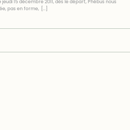
e jeudi 15 décembre 2011, dès le départ, Phébus nous
rée, pas en forme,
[…]