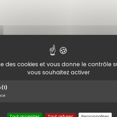
apelle de Sainte Anne du Castellet. Les sentiers du jour
lise des cookies et vous donne le contrôle 
ées
vous souhaitez activer
s
(1)
nce
OLAS
Tout accepter
Tout refuser
Personnaliser