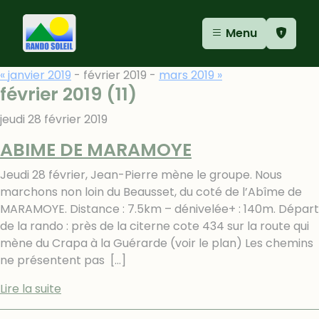
Aller au contenu
Aller au menu
Panneau de gestion des cookies
Menu
« janvier 2019
- février 2019 -
mars 2019 »
février 2019
(11)
jeudi 28 février 2019
ABIME DE MARAMOYE
Jeudi 28 février, Jean-Pierre mène le groupe. Nous
marchons non loin du Beausset, du coté de l’Abîme de
MARAMOYE. Distance : 7.5km – dénivelée+ : 140m. Départ
de la rando : près de la citerne cote 434 sur la route qui
mène du Crapa à la Guérarde (voir le plan) Les chemins
ne présentent pas
[…]
Lire la suite