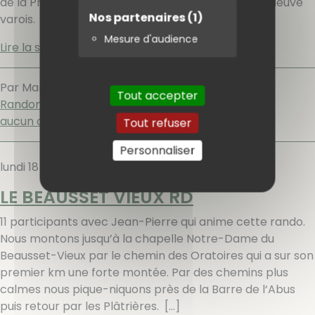
de la Provence verte et aux sources du principal fleuve
Nos partenaires
(1)
varois.
[…]
Mesure d'audience
Lire la suite
Par Marie-Hélène MAZZI,
mercredi 20 mars 2019
.
Tout accepter
Randonnées
aucun commentaire
Tout refuser
Personnaliser
lundi 18 mars 2019
LE BEAUSSET VIEUX RD
11 participants avec Jean-Pierre qui anime cette rando.
Nous montons jusqu’à la chapelle Notre-Dame du
Beausset-Vieux par le chemin des Oratoires qui a sur son
premier km une forte montée. Par des chemins plus
calmes nous pique-niquons près de la Barre de l‘Abus
puis retour par les Plâtrières.
[…]