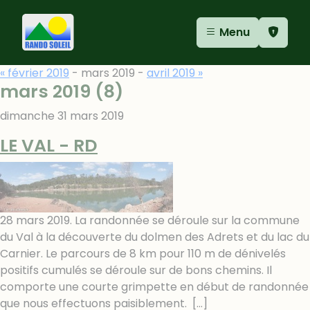
Aller au contenu
Aller au menu
Panneau de gestion des cookies
Menu
« février 2019
- mars 2019 -
avril 2019 »
mars 2019
(8)
dimanche 31 mars 2019
LE VAL - RD
28 mars 2019. La randonnée se déroule sur la commune
du Val à la découverte du dolmen des Adrets et du lac du
Carnier. Le parcours de 8 km pour 110 m de dénivelés
positifs cumulés se déroule sur de bons chemins. Il
comporte une courte grimpette en début de randonnée
que nous effectuons paisiblement.
[…]