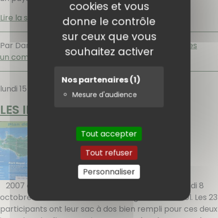
cookies et vous
Lire la suite
donne le contrôle
sur ceux que vous
Par Danielle,
vendredi 19 octobre 2007
.
Randonnées
souhaitez activer
un commentaire
Nos partenaires
(1)
lundi 15 octobre 2007
Mesure d'audience
LES ILES DE LERINS
Tout accepter
Tout refuser
Personnaliser
2007 octobre C'est de bonne humeur que ce lundi 8
octobre nous nous retrouvons à la gare de Bandol. Les 23
participants ont leur sac à dos bien rempli pour ces deux