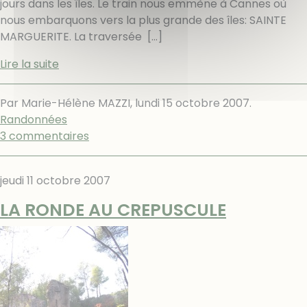
jours dans les îles. Le train nous emmène à Cannes où
nous embarquons vers la plus grande des îles: SAINTE
MARGUERITE. La traversée
[…]
Lire la suite
Par Marie-Hélène MAZZI,
lundi 15 octobre 2007
.
Randonnées
3 commentaires
jeudi 11 octobre 2007
LA RONDE AU CREPUSCULE