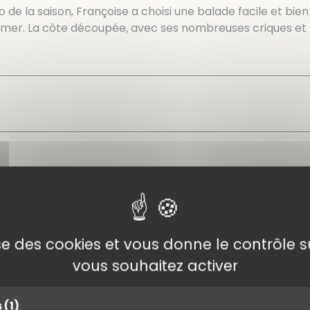
do de la saison, Françoise a choisi une balade facile et 
e mer. La côte découpée, avec ses nombreuses criques et
lise des cookies et vous donne le contrôle 
vous souhaitez activer
s
(1)