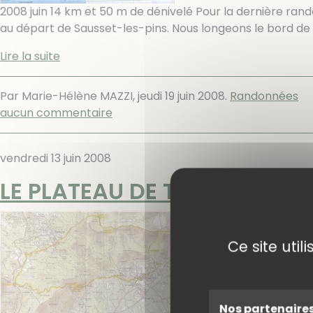
2008 juin 14 km et 50 m de dénivelé Pour la dernière ran
au départ de Sausset-les-pins. Nous longeons le bord d
Lire la suite
Par Marie-Hélène MAZZI,
jeudi 19 juin 2008
.
Randonnées
aucun commentaire
vendredi 13 juin 2008
LE PLATEAU DE THEMES
Ce site uti
Nos partenaire