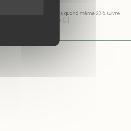
randonnée mais nous sommes quand même 22 à suivre
INT SIDOINE et une curieuse
[…]