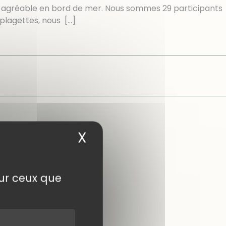
bien agréable en bord de mer. Nous sommes 29 participants
 plagettes, nous
[…]
X
Masquer le bandea
sur ceux que