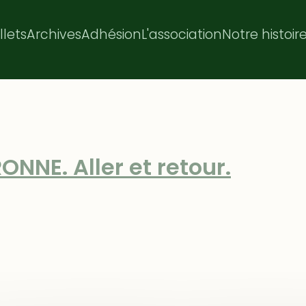
illets
Archives
Adhésion
L'association
Notre histoir
NNE. Aller et retour.