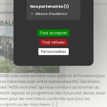
Nos partenaires
(1)
samedi 10 mai 2008
Mesure d'audience
BALADES EN PAYS CEVENOL
Tout accepter
Tout refuser
Personnaliser
2008 mai Cette semaine nous quittons la Provence pour
Les Cévennes avec entre autres objectifs, l'ascension
des "4000 marches" qui nous conduira au sommet du
Mont Aigoual. Le programme des 3 jours est dense, aussi
bien pour les marcheurs confirmés que pour les
conjoints ou les marcheurs
[…]