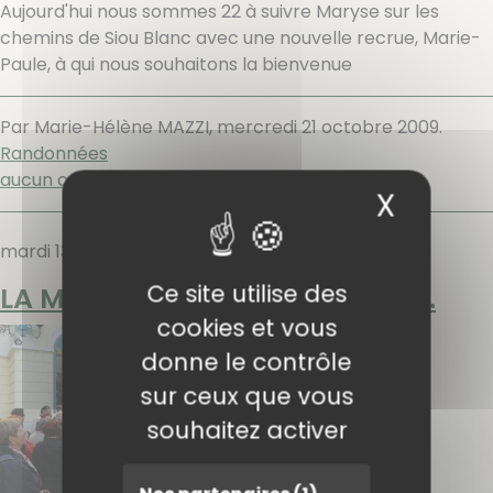
Aujourd'hui nous sommes 22 à suivre Maryse sur les
chemins de Siou Blanc avec une nouvelle recrue, Marie-
Paule, à qui nous souhaitons la bienvenue
Par Marie-Hélène MAZZI,
mercredi 21 octobre 2009
.
Randonnées
aucun commentaire
X
Masqu
mardi 13 octobre 2009
Ce site utilise des
LA MAISON DES QUATRE FRERES.
cookies et vous
donne le contrôle
sur ceux que vous
souhaitez activer