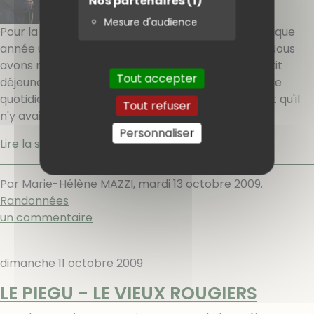
Nos partenaires
(1)
Mesure d'audience
Pour la fête de la randonnée, nous organisons chaque
année une sortie facile et sympa ouverte à tous. Nous
avons rendez-vous devant la Mairie à 8h30. Le petit
Tout accepter
déjeuner est offert par la municipalité nous disait le
quotidien régional. Mais cette année un "bug" a fait qu'il
Tout refuser
n'y avait rien
[…]
Personnaliser
Lire la suite
Par Marie-Hélène MAZZI,
mardi 13 octobre 2009
.
Randonnées
un commentaire
dimanche 11 octobre 2009
LE PIEGU - LE VIEUX ROUGIERS