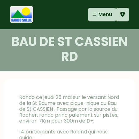
Aller au contenu
Aller au menu
Panneau de gestion des cookies
Menu
BAU DE ST CASSIEN
RD
Rando ce jeudi 25 mai sur le versant Nord
de la St Baume avec pique-nique au Bau
de St CASSIEN . Passage par la source du
Rocher, rando principalement sur pistes,
environ 7Km pour 300m de D+.
14 participants avec Roland qui nous
guide.