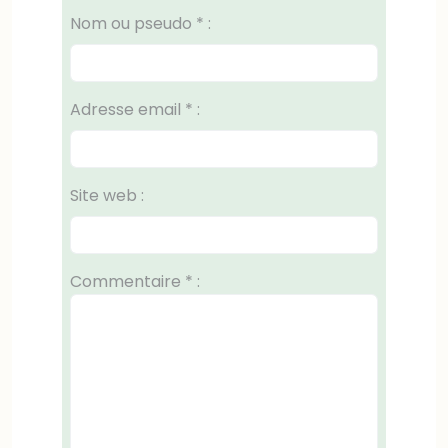
Nom ou pseudo
*
:
Adresse email
*
:
Site web :
Commentaire
*
: