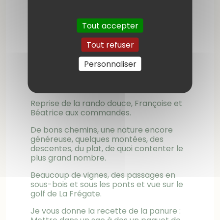
Tout accepter
Tout refuser
Groupe du jeudi :
Personnaliser
19 participants; dénivelé de 125 m et
7,800 km.
Reprise de la rando douce, Françoise et
Béatrice aux commandes.
De bons chemins, une nature encore
généreuse, quelques montées, des
descentes, du plat, de quoi contenter le
plus grand nombre.
Beaucoup de vignes, des passages en
sous-bois et sous les ponts et vue sur le
golf de La Frégate.
Je vous donne la recette de la panure :