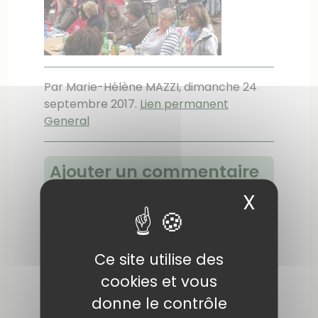
Par Marie-Hélène MAZZI,
dimanche 24
septembre 2017
.
Lien permanent
General
Ajouter un commentaire
Les champs suivis d'un * sont
X
Masqu
obligatoires
Nom ou pseudo
*
:
Ce site utilise des
cookies et vous
donne le contrôle
Adresse email
*
: