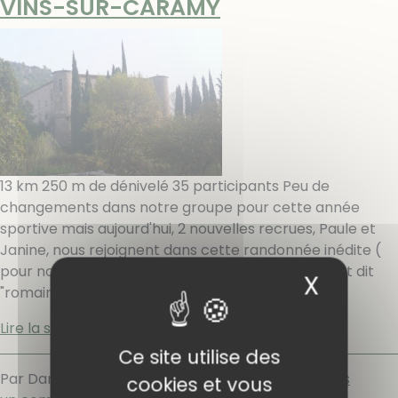
VINS-SUR-CARAMY
13 km 250 m de dénivelé 35 participants Peu de
changements dans notre groupe pour cette année
sportive mais aujourd'hui, 2 nouvelles recrues, Paule et
Janine, nous rejoignent dans cette randonnée inédite (
pour nous ) menée par Maryse. Départ du pont dit
X
Masqu
"romain" mais construit au
[…]
Lire la suite
Ce site utilise des
Par Danielle,
samedi 18 octobre 2008
.
Randonnées
cookies et vous