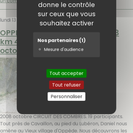
un commentaire
donne le contrôle
sur ceux que vous
lundi 13 octobre 2008
souhaitez activer
OPPEDE LE VIEUX (Vaucluse) : 13
km 450m de dénivelé. mardi 7
Nos partenaires
(1)
octobre
Mesure d'audience
Tout accepter
Tout refuser
Personnaliser
2008 octobre CIRCUIT DES COMBRES. 19 participants.
Tout près de Cavaillon, au pied du Lubéron, Daniel nous
amène au Vieux village d'Oppède. Nous découvrons les