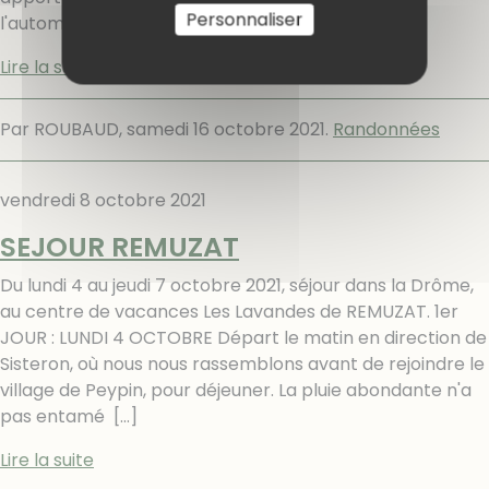
Personnaliser
l'automne soit proche. Nous
[…]
Lire la suite
Par ROUBAUD,
samedi 16 octobre 2021
.
Randonnées
vendredi 8 octobre 2021
SEJOUR REMUZAT
Du lundi 4 au jeudi 7 octobre 2021, séjour dans la Drôme,
au centre de vacances Les Lavandes de REMUZAT. 1er
JOUR : LUNDI 4 OCTOBRE Départ le matin en direction de
Sisteron, où nous nous rassemblons avant de rejoindre le
village de Peypin, pour déjeuner. La pluie abondante n'a
pas entamé
[…]
Lire la suite