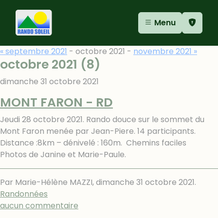
Aller au contenu
Aller au menu
Panneau de gestion des cookies
Menu
« septembre 2021
- octobre 2021 -
novembre 2021 »
octobre 2021
(8)
dimanche 31 octobre 2021
MONT FARON - RD
Jeudi 28 octobre 2021. Rando douce sur le sommet du
Mont Faron menée par Jean-Piere. 14 participants.
Distance :8km – dénivelé : 160m. Chemins faciles
Photos de Janine et Marie-Paule.
Par Marie-Hélène MAZZI,
dimanche 31 octobre 2021
.
Randonnées
aucun commentaire